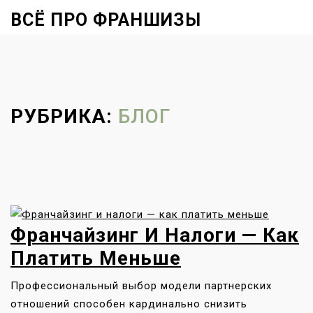
S
ВСЁ ПРО ФРАНШИЗЫ
k
Close
i
Menu
p
t
o
РУБРИКА:
БЛОГ
c
o
n
t
e
n
t
Франчайзинг И Налоги — Как
Платить Меньше
Профессиональный выбор модели партнерских
отношений способен кардинально снизить